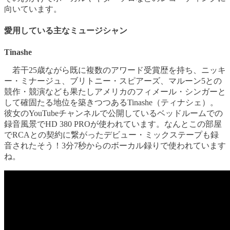
向いています。
愛用している主なミュージシャン
Tinashe
若干25歳ながら既に複数のアワード受賞歴を持ち、ニッキ
ー・ミナージュ、ブリトニー・スピアーズ、マルーン5との
競作・競演なども果たしアメリカのフィメール・シンガーと
して確固たる地位を築きつつあるTinashe（ティナシェ）。
彼女のYouTubeチャンネルで公開しているベッドルームでの
録音風景でHD 380 PROが使われています。なんとこの部屋
でRCAとの契約に繋がったデビュー・ミックステープも録
音されたそう！3分7秒からのボーカル録りで使われています
ね。