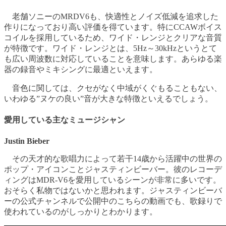
老舗ソニーのMRDV6も、快適性とノイズ低減を追求した
作りになっており高い評価を得ています。特にCCAWボイス
コイルを採用しているため、ワイド・レンジとクリアな音質
が特徴です。ワイド・レンジとは、5Hz～30kHzというとて
も広い周波数に対応していることを意味します。あらゆる楽
器の録音やミキシングに最適といえます。
音色に関しては、クセがなく中域がくぐもることもない、
いわゆる”ヌケの良い”音が大きな特徴といえるでしょう。
愛用している主なミュージシャン
Justin Bieber
その天才的な歌唱力によって若干14歳から活躍中の世界の
ポップ・アイコンことジャスティンビーバー。彼のレコーデ
ィングはMDR-V6を愛用しているシーンが非常に多いです。
おそらく私物ではないかと思われます。ジャスティンビーバ
ーの公式チャンネルで公開中のこちらの動画でも、歌録りで
使われているのがしっかりとわかります。