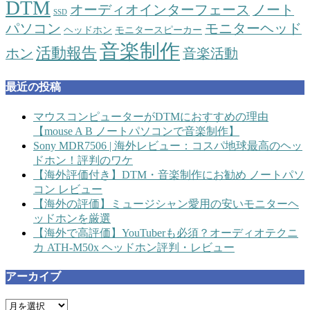
DTM
オーディオインターフェース
ノート
SSD
パソコン
モニターヘッド
ヘッドホン
モニタースピーカー
音楽制作
活動報告
ホン
音楽活動
最近の投稿
マウスコンピューターがDTMにおすすめの理由
【mouse A B ノートパソコンで音楽制作】
Sony MDR7506 | 海外レビュー：コスパ地球最高のヘッ
ドホン！評判のワケ
【海外評価付き】DTM・音楽制作にお勧め ノートパソ
コン レビュー
【海外の評価】ミュージシャン愛用の安いモニターヘ
ッドホンを厳選
【海外で高評価】YouTuberも必須？オーディオテクニ
カ ATH-M50x ヘッドホン評判・レビュー
アーカイブ
ア