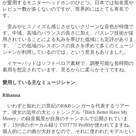
が愛用するモニターヘッドホンのひとつ。日本では知名度や
レビュー数が多くないのですが、世界的にはとても有名で
す。
歪みやヒスノイズも感じさせないクリーンな音色が特徴で
す。中域、高域のバランスの良さに加え、バスレフ技術が採
用されていることによる丸みを帯びた低域にも定評がありま
す。「この低域のレスポンスの良さを求めて多くのミュージ
シャンが利用しているのでは」という意見もありました。
イヤーパッドはソフトベロア素材で、調整可能な長時間の
着用を想定されています。見るからに柔らかそうですね。
愛用している主なミュージシャン
Rihanna
いわずと知れた21世紀のR&Bシンガーを代表するリアー
ナ。彼女の近年の大ヒットシングル『Bitch Better Have My
Money』の録音風景が自身のチャンネルで公開されていま
す。1分頃のボーカル録りでDT770 Pro80が使われてますね。
個人的にこの曲が大好きなので、それに使われたモデルとい