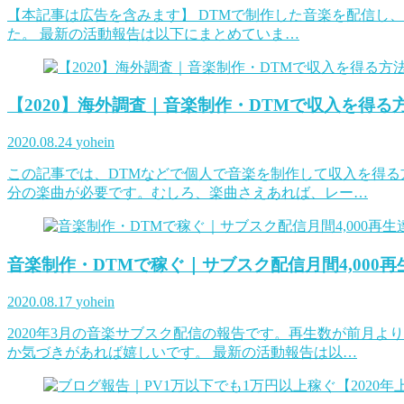
【本記事は広告を含みます】 DTMで制作した音楽を配信し、2
た。 最新の活動報告は以下にまとめていま…
【2020】海外調査｜音楽制作・DTMで収入を得る
2020.08.24
yohein
この記事では、DTMなどで個人で音楽を制作して収入を得る
分の楽曲が必要です。むしろ、楽曲さえあれば、レー…
音楽制作・DTMで稼ぐ｜サブスク配信月間4,000再生
2020.08.17
yohein
2020年3月の音楽サブスク配信の報告です。再生数が前月
か気づきがあれば嬉しいです。 最新の活動報告は以…