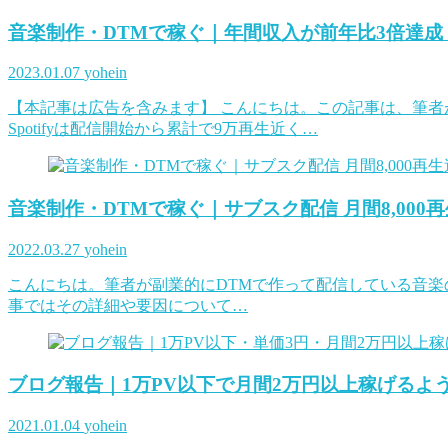
音楽制作・DTMで稼ぐ｜年間収入が前年比3倍達成【
2023.01.07
yohein
【本記事は広告を含みます】 こんにちは。この記事は、筆者が
Spotifyは配信開始から累計で9万再生近く…
音楽制作・DTMで稼ぐ｜サブスク配信 月間8,000再
2022.03.27
yohein
こんにちは。筆者が副業的にDTMで作って配信している音楽の20
事ではその詳細や要因について…
ブログ報告｜1万PV以下で月間2万円以上稼げるよう
2021.01.04
yohein