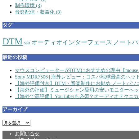
制作環境
(3)
音楽配信・収益化
(8)
タグ
DTM
オーディオインターフェース
ノートパ
SSD
最近の投稿
マウスコンピューターがDTMにおすすめの理由【mouse
Sony MDR7506 | 海外レビュー：コスパ地球最高の
【海外評価付き】DTM・音楽制作にお勧め ノートパソ
【海外の評価】ミュージシャン愛用の安いモニターヘッ
【海外で高評価】YouTuberも必須？オーディオテクニカ 
アーカイブ
ア
ー
お問い合せ
カ