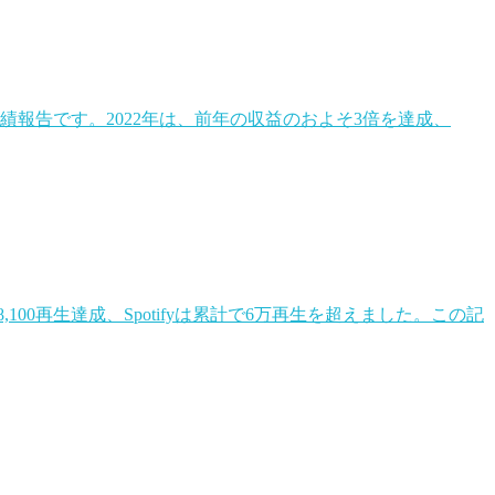
績報告です。2022年は、前年の収益のおよそ3倍を達成、
00再生達成、Spotifyは累計で6万再生を超えました。この記