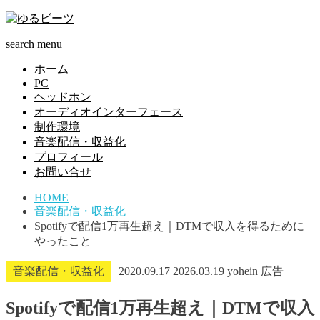
search
menu
ホーム
PC
ヘッドホン
オーディオインターフェース
制作環境
音楽配信・収益化
プロフィール
お問い合せ
HOME
音楽配信・収益化
Spotifyで配信1万再生超え｜DTMで収入を得るために
やったこと
音楽配信・収益化
2020.09.17
2026.03.19
yohein
広告
Spotifyで配信1万再生超え｜DTMで収入