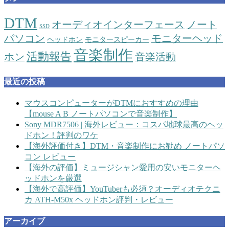
DTM
オーディオインターフェース
ノート
SSD
パソコン
モニターヘッド
ヘッドホン
モニタースピーカー
音楽制作
活動報告
ホン
音楽活動
最近の投稿
マウスコンピューターがDTMにおすすめの理由
【mouse A B ノートパソコンで音楽制作】
Sony MDR7506 | 海外レビュー：コスパ地球最高のヘッ
ドホン！評判のワケ
【海外評価付き】DTM・音楽制作にお勧め ノートパソ
コン レビュー
【海外の評価】ミュージシャン愛用の安いモニターヘ
ッドホンを厳選
【海外で高評価】YouTuberも必須？オーディオテクニ
カ ATH-M50x ヘッドホン評判・レビュー
アーカイブ