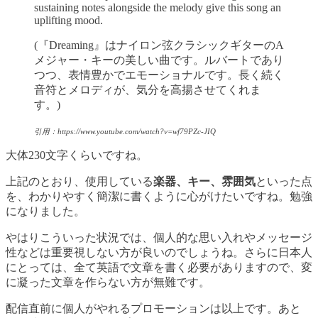
sustaining notes alongside the melody give this song an
uplifting mood.
(『Dreaming』はナイロン弦クラシックギターのA
メジャー・キーの美しい曲です。ルバートであり
つつ、表情豊かでエモーショナルです。長く続く
音符とメロディが、気分を高揚させてくれま
す。)
引用：https://www.youtube.com/watch?v=wf79PZc-JIQ
大体230文字くらいですね。
上記のとおり、使用している
楽器、キー、雰囲気
といった点
を、わかりやすく簡潔に書くように心がけたいですね。勉強
になりました。
やはりこういった状況では、個人的な思い入れやメッセージ
性などは重要視しない方が良いのでしょうね。さらに日本人
にとっては、全て英語で文章を書く必要がありますので、変
に凝った文章を作らない方が無難です。
配信直前に個人がやれるプロモーションは以上です。あと